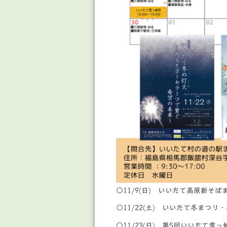
○11/9(日) いいたて高原新そば
○11/22(土) いいたて冬まつり
○11/23(日) 第5回いいたて雪っ