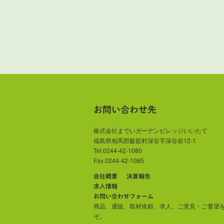
お問い合わせ先
株式会社までいガーデンビレッジいいたて
福島県相馬郡飯舘村深谷字深谷前12-1
Tel.0244-42-1080
Fax.0244-42-1085
会社概要
決算報告
求人情報
お問い合わせフォーム
商品、通販、取材依頼、求人、ご意見・ご要望
ぞ。