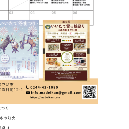
まつり
・冬の灯火
娘祭り