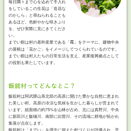
毎日隅々まで心を込めて手入れ
をしているこの生花は「造花な
のかしら」と尋ねられることも
あるほど。色鮮やかな咲きぶり
を、ぜひ実際に見にきてくださ
い。
までい館は村の基幹産業である「
」をテーマに、建物中央
花
の屋根は「花かご」をイメージしてつくられているのです。
までい館は村人たちの日常生活を支え、産業復興拠点として
の役割も果たしています。
飯舘村ってどんなとこ？
飯舘村は阿武隈山系北部の高原に開けた豊かな自然に恵まれ
た美しい村。高原の冷涼な気候を生かした暮らしが営まれて
います。総面積の約75%を山林が占め、北には真野川、中央
に新田川と飯樋川、南部に比曽川、その流域に耕地が拓かれ
集落が点在します。
飯舘村は「までい」を理念に据えた村づくりが評価され、平