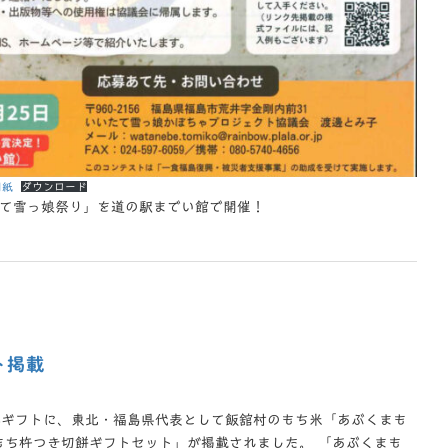
用紙
ダウンロード
いたて雪っ娘祭り」を道の駅までい館で開催！
ト掲載
ン冬ギフトに、東北・福島県代表として飯舘村のもち米「あぶくまも
もち杵つき切餅ギフトセット」が掲載されました。 「あぶくまも