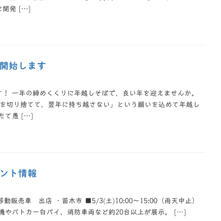
発 […]
開始します
す！ 一年の締めくくりに年越しそばで、良い年を迎えませんか。
労を切り捨てて、翌年に持ち越さない」という願いを込めて年越し
て愚 […]
ント情報
’移動販売車 出店 ・苗木市 ■5/3(土)10:00～15:00（雨天中止）
機やパトカー白バイ、消防車両など約20台以上が展示。 […]